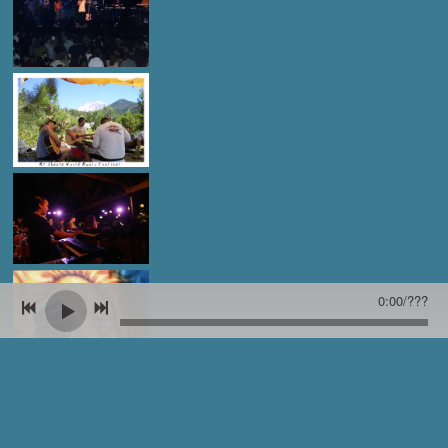
0:00
/
???